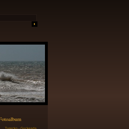
Fotoalbum
Turecko - Gockeada