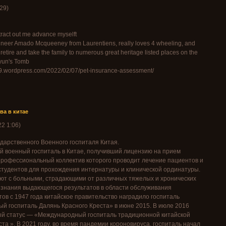
:29
)
tract out me advance myselft
ineer Amado Mcqueeney from Laurentiens, really loves 4 wheeling, and
o retire and take the family to numerous great heritage listed places on the
yun's Tomb
729.wordpress.com/2022/02/07/pet-insurance-assessment/
ва в китае
22
1:06
)
дарственного Военного госпиталя Китая.
й военный госпиталь в Китае, получивший лицензию на прием
Профессиональный коллектив которого проводит лечение пациентов и
студентов для прохождения интернатуры и клинической ординатуры.
ают с больными, страдающими от различных тяжелых и хронических
изнания выдающегося результатов в области обслуживания
в с 1947 года китайское правительство наградило госпиталь
 госпиталь Далянь Красного Креста» в июне 2015. В июле 2016
бый статус — «Международный госпиталь традиционной китайской
та ». В 2021 году, во время пандемии короновируса, госпиталь начал