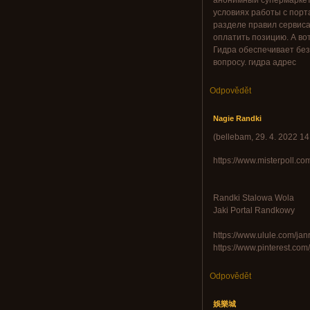
анонимный супермаркет
условиях работы с порт
разделе правил сервиса
оплатить позицию. А во
Гидра обеспечивает без
вопросу. гидра адрес
Odpovědět
Nagie Randki
(
bellebam
,
29. 4. 2022
14
https://www.misterpoll.c
Randki Stalowa Wola
Jaki Portal Randkowy
https://www.ulule.com/janr
https://www.pinterest.com/
Odpovědět
娛樂城