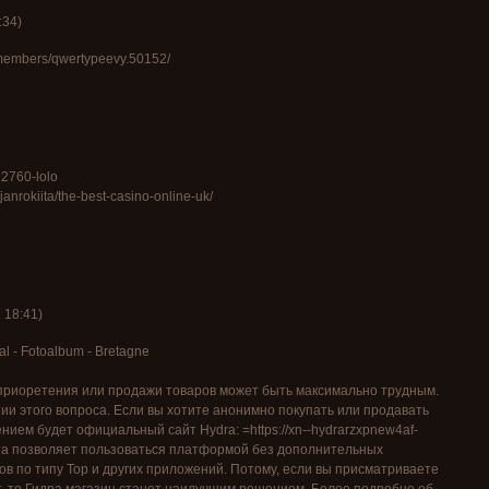
:34
)
/members/qwertypeevy.50152/
12760-lolo
janrokiita/the-best-casino-online-uk/
2
18:41
)
al - Fotoalbum - Bretagne
риоретения или продажи товаров может быть максимально трудным.
и этого вопроса. Если вы хотите анонимно покупать или продавать
ием будет официальный сайт Hydra: =https://xn--hydrarzxpnew4af-
йта позволяет пользоваться платформой без дополнительных
ов по типу Тор и других приложений. Потому, если вы присматриваете