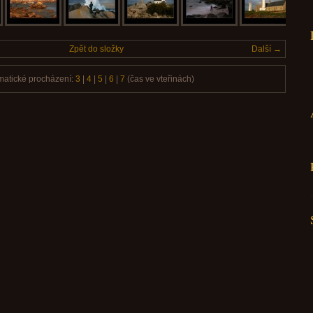
Zpět do složky
Další →
matické procházení:
3
|
4
|
5
|
6
|
7
(čas ve vteřinách)