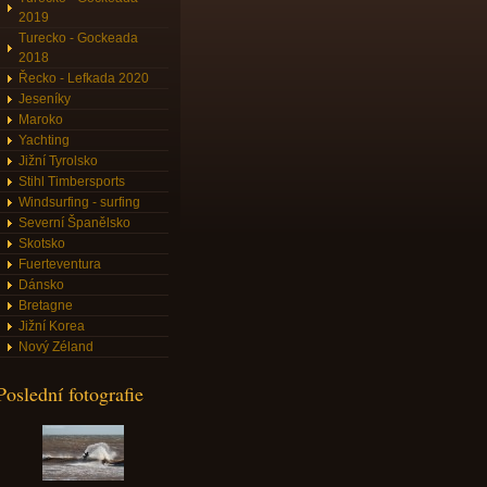
2019
Turecko - Gockeada
2018
Řecko - Lefkada 2020
Jeseníky
Maroko
Yachting
Jižní Tyrolsko
Stihl Timbersports
Windsurfing - surfing
Severní Španělsko
Skotsko
Fuerteventura
Dánsko
Bretagne
Jižní Korea
Nový Zéland
Poslední fotografie