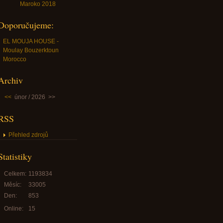
Maroko 2018
Doporučujeme:
EL MOUJA HOUSE -
Moulay Bouzerktoun
Morocco
Archiv
<<
únor / 2026
>>
RSS
Přehled zdrojů
Statistiky
Celkem:
1193834
Měsíc:
33005
Den:
853
Online:
15