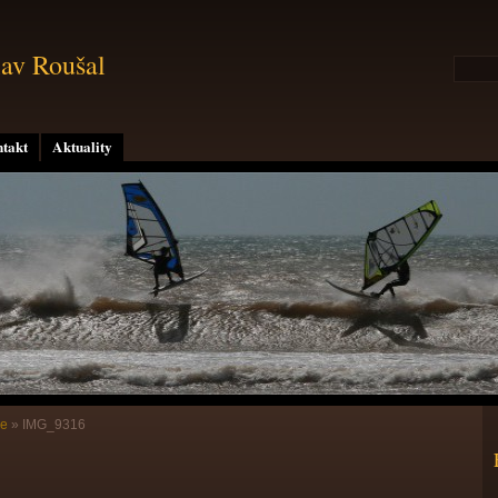
lav Roušal
takt
Aktuality
ne
»
IMG_9316