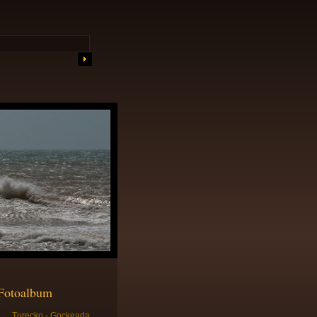
Fotoalbum
Turecko - Gockeada