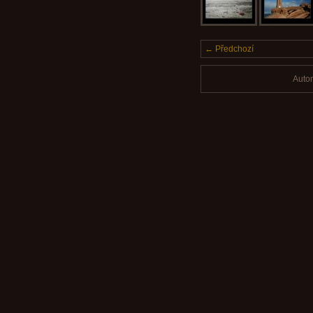
← Předchozí
Auto