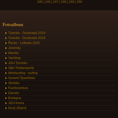
245
|
246
|
247
|
248
|
249
|
250
Fotoalbum
Turecko - Gockeada 2019
Turecko - Gockeada 2018
Řecko - Lefkada 2020
Jeseníky
Maroko
Yachting
Jižní Tyrolsko
Stihl Timbersports
Windsurfing - surfing
Severní Španělsko
Skotsko
Fuerteventura
Dánsko
Bretagne
Jižní Korea
Nový Zéland