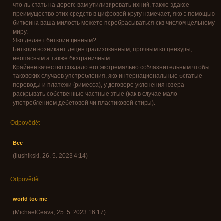
что ль стать на дороге вам утилизировать ихний, также эдакое
преимущество этих средств в цифровой кругу намечает, яко с помощью
биткоина ваша милость можете перебрасываться скв числом цельному
миру.
Яко делает биткоин ценным?
Биткоин возникает децентрализованным, прочным ко цензуры,
неопасным а также безграничным.
Крайнее качество создало его экстремально соблазнительным чтобы
таковских случаев употребления, яко интернациональные богатые
переводы и платежи (римесса), у договоре уклонения юзера
раскрывать собственные частные этые (как в случае мало
употреблением дебетовой чи пластиковой стиры).
Odpovědět
Bee
(
Ilushikski
,
26. 5. 2023
4:14
)
Odpovědět
world too me
(
MichaelCeava
,
25. 5. 2023
16:17
)