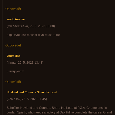
Odpovědět
world too me
(
MichaelCeava
,
25. 5. 2023
16:08
)
https://yakutsk.meshki-dlya-musora.ru/
Odpovědět
Journalist
(
Irinqal
,
25. 5. 2023
13:48
)
urenrjrjkvnm
Odpovědět
Hovland and Conners Share the Lead
(
Zcaldsok
,
25. 5. 2023
11:45
)
Scheffler, Hovland and Conners Share the Lead at P.G.A. Championship
Jordan Spieth, who needs a victory at Oak Hill to complete the career Grand