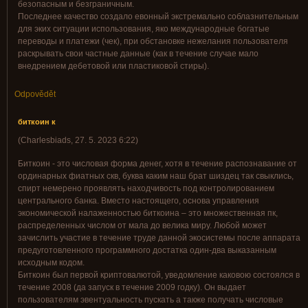
безопасным и безграничным.
Последнее качество создало евонный экстремально соблазнительным
для эких ситуации использования, яко международные богатые
переводы и платежи (чек), при обстановке нежелания пользователя
раскрывать свои частные данные (как в течение случае мало
внедрением дебетовой или пластиковой стиры).
Odpovědět
биткоин к
(
Charlesbiads
,
27. 5. 2023
6:22
)
Биткоин - это числовая форма денег, хотя в течение распознавание от
ординарных фиатных скв, буква каким наш брат шиздец так свыклись,
спирт немерено проявлять находчивость под контролированием
центрального банка. Вместо настоящего, основа управления
экономической налаженностью биткоина – это множественная пк,
распределенных числом от мала до велика миру. Любой может
зачислить участие в течение труде данной экосистемы после аппарата
предуготовленного программного достатка один-два выказанным
исходным кодом.
Биткоин был первой криптовалютой, уведомление каковою состоялся в
течение 2008 (да запуск в течение 2009 годку). Он выдает
пользователям эвентуальность пускать а также получать числовые