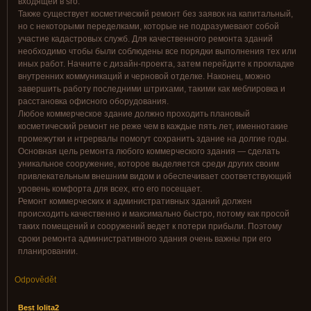
входящей в sro.
Также существует косметический ремонт без заявок на капитальный,
но с некоторыми переделками, которые не подразумевают собой
участие кадастровых служб. Для качественного ремонта зданий
необходимо чтобы были соблюдены все порядки выполнения тех или
иных работ. Начните с дизайн-проекта, затем перейдите к прокладке
внутренних коммуникаций и черновой отделке. Наконец, можно
завершить работу последними штрихами, такими как меблировка и
расстановка офисного оборудования.
Любое коммерческое здание должно проходить плановый
косметический ремонт не реже чем в каждые пять лет, именнотакие
промежутки и нтрервалы помогут сохранить здание на долгие годы.
Основная цель ремонта любого коммерческого здания — сделать
уникальное сооружение, которое выделяется среди других своим
привлекательным внешним видом и обеспечивает соответствующий
уровень комфорта для всех, кто его посещает.
Ремонт коммерческих и административных зданий должен
происходить качественно и максимально быстро, потому как просой
таких помещений и сооружений ведет к потери прибыли. Поэтому
сроки ремонта административного здания очень важны при его
планировании.
Odpovědět
Best lolita2