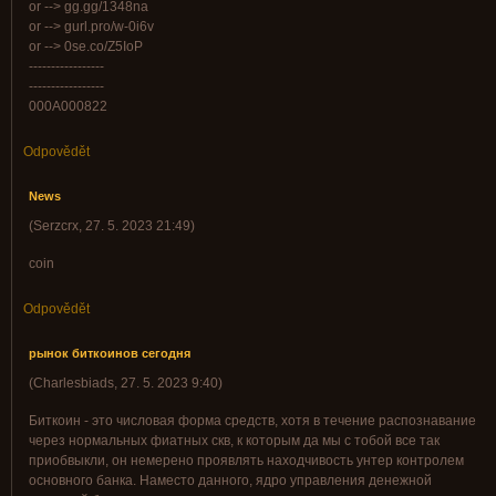
or --> gg.gg/1348na
or --> gurl.pro/w-0i6v
or --> 0se.co/Z5IoP
-----------------
-----------------
000A000822
Odpovědět
News
(
Serzcrx
,
27. 5. 2023
21:49
)
coin
Odpovědět
рынок биткоинов сегодня
(
Charlesbiads
,
27. 5. 2023
9:40
)
Биткоин - это числовая форма средств, хотя в течение распознавание
через нормальных фиатных скв, к которым да мы с тобой все так
приобвыкли, он немерено проявлять находчивость унтер контролем
основного банка. Наместо данного, ядро управления денежной