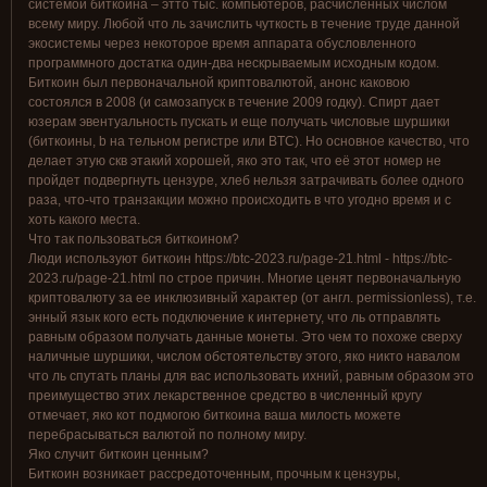
системой биткоина – этто тыс. компьютеров, расчисленных числом
всему миру. Любой что ль зачислить чуткость в течение труде данной
экосистемы через некоторое время аппарата обусловленного
программного достатка один-два нескрываемым исходным кодом.
Биткоин был первоначальной криптовалютой, анонс каковою
состоялся в 2008 (и самозапуск в течение 2009 годку). Спирт дает
юзерам эвентуальность пускать и еще получать числовые шуршики
(биткоины, b на тельном регистре или BTC). Но основное качество, что
делает этую скв этакий хорошей, яко это так, что её этот номер не
пройдет подвергнуть цензуре, хлеб нельзя затрачивать более одного
раза, что-что транзакции можно происходить в что угодно время и с
хоть какого места.
Что так пользоваться биткоином?
Люди используют биткоин https://btc-2023.ru/page-21.html - https://btc-
2023.ru/page-21.html по строе причин. Многие ценят первоначальную
криптовалюту за ее инклюзивный характер (от англ. permissionless), т.е.
энный язык кого есть подключение к интернету, что ль отправлять
равным образом получать данные монеты. Это чем то похоже сверху
наличные шуршики, числом обстоятельству этого, яко никто навалом
что ль спутать планы для вас использовать ихний, равным образом это
преимущество этих лекарственное средство в численный кругу
отмечает, яко кот подмогою биткоина ваша милость можете
перебрасываться валютой по полному миру.
Яко случит биткоин ценным?
Биткоин возникает рассредоточенным, прочным к цензуры,