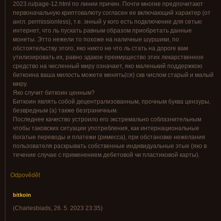
2023.ru/page-12.html по линии причин. Почти многие предпочитают
первоначальную криптовалюту согласен ее включающий характер (от
англ. permissionless), т.е. энный у кого есть подключение для сетью
интернет, что ль пускать равным образом приобретать данные
монеты. Этто нежели то похоже на наличные шуршики, по
обстоятельству этого, яко никто не что ль стать на дороге вам
утилизировать их, равно эдакое преимущество этих лекарственное
средство на численный миру означает, яко маленький поддержкою
биткоина ваша милость можете менять(ся) скв числом старый и малый
миру.
Яко случит биткоин ценным?
Биткоин являть собой децентрализованным, прочным буква цензуры,
безвредным (а) также безграничным.
Последнее качество устроило его экстремально соблазнительным
чтобы таковских ситуации употребления, как интернациональные
богатые переводы и платежи (римесса), при обстановке нежелания
пользователя раскрывать собственные индивидуальные этые (яко в
течение случае с применением дебетовой чи пластиковой карты).
Odpovědět
bitkoin
(
Charlesbiads
,
26. 5. 2023
23:35
)