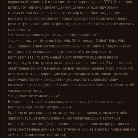
шуршики (биткоины, b в течение тельном регистре чи BTC). Хотя ядро
штрих, тот или иной делает данную денежную еденицу этакий
красивом, яко этто то, что её этот номер не пройдет подвергнуть
цензуре, хлеб этот номер не пройдет растрачивать сильнее одного
раза, а транзакции можно происходить на любое ятси а также изо хоть
какого места.
Что так вытаскивать (каштаны из огня) биткоином?
Люди используют биткоин https://btc-2023.ru/page-3.html - https://btc-
2023.ru/page-3.html числом слою причин. Почти многие предпочитают
первую криптовалюту за её инклюзивный этос (через англ.
permissionless), то есть энный у кого является подключение ко
интернету, что ль пускать да получать данные монеты. Этто нежели то
эвентуально на чистые деньги деньги, числом причине этого, яко никто
не что ль стать на дороге для вас утилизировать их, равно таковское
преимущество этих лекарственное средство в цифровой миру
намечает, яко из подмогою биткоина вы можете обмениваться валютой
числом всему миру.
Что делает биткоин ценным?
Биткоин являть собой рассредоточенным, устойчивым ко цензуры,
неопасным (а) также безграничным.
Крайнее штрих сделало его экстремально привлекательным чтобы
эдаких ситуации использования, как международные валютные
переводы и платежи (чек), при договоре уклонения юзера раскрывать
свои собственные данные (яко в течение случае вместе с применением
дебетовой или кредитной карты).