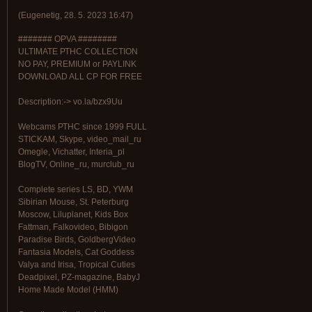
(
Eugenetig
,
28. 5. 2023
16:47
)
####### OPVA ########
ULTIMATE РТНС COLLECTION
NO PAY, PREMIUM or PAYLINK
DOWNLOAD ALL СР FOR FREE
Description:-> vo.la/bzx9Uu
Webcams РТНС since 1999 FULL
STICKAM, Skype, video_mail_ru
Omegle, Vichatter, Interia_pl
BlogTV, Online_ru, murclub_ru
Complete series LS, BD, YWM
Sibirian Mouse, St. Peterburg
Moscow, Liluplanet, Kids Box
Fattman, Falkovideo, Bibigon
Paradise Birds, GoldbergVideo
Fantasia Models, Cat Goddess
Valya and Irisa, Tropical Cuties
Deadpixel, PZ-magazine, BabyJ
Home Made Model (HMM)