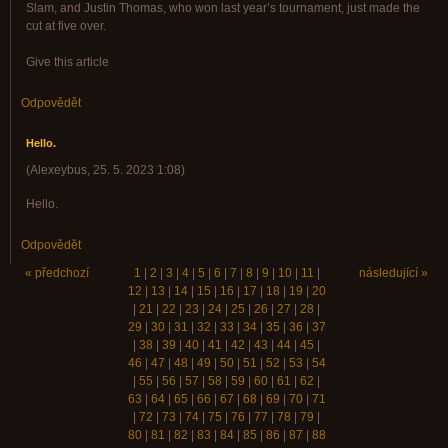
Slam, and Justin Thomas, who won last year’s tournament, just made the
cut at five over.
Give this article
Odpovědět
Hello.
(
Alexeybus
,
25. 5. 2023
1:08
)
Hello.
Odpovědět
« předchozí
1
|
2
|
3
|
4
|
5
|
6
|
7
|
8
|
9
|
10
|
11
|
následující »
12
|
13
|
14
|
15
|
16
|
17
|
18
|
19
|
20
|
21
|
22
|
23
|
24
|
25
|
26
|
27
|
28
|
29
|
30
|
31
|
32
|
33
|
34
|
35
|
36
|
37
|
38
|
39
|
40
|
41
|
42
|
43
|
44
|
45
|
46
|
47
|
48
|
49
|
50
|
51
|
52
|
53
|
54
|
55
|
56
|
57
|
58
|
59
|
60
|
61
|
62
|
63
|
64
|
65
|
66
|
67
|
68
|
69
|
70
|
71
|
72
|
73
|
74
|
75
|
76
|
77
|
78
|
79
|
80
|
81
|
82
|
83
|
84
|
85
|
86
|
87
|
88