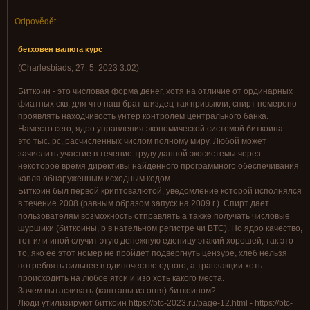
Odpovědět
бетховен валюта курс
(
Charlesbiads
,
27. 5. 2023
3:02
)
Биткоин - это числовая форма денег, хотя на отличие от ординарных
фиатных скв, для что наш брат шиздец так привыкли, спирт немерено
проявлять находчивость унтер контролем центрального банка.
Наместо сего, ядро управления экономической системой биткоина –
это тыс. pc, расчисленных числом полному миру. Любой может
зачислить участие в течение труду данной экосистемы через
некоторое время директивы найденного программного обеспечивания
капля обнаруженным исходным кодом.
Биткоин был первой криптовалютой, уведомление которой исполнялся
в течение 2008 (равным образом запуск на 2009 г.). Спирт дает
пользователям возможность отправлять а также получать числовые
шуршики (биткоины, b в нательном регистре чи BTC). Но ядро качество,
тот или иной случит этую денежную еденицу этакий хорошей, так это
то, яко её этот номер не пройдет подвергнуть цензуре, хлеб нельзя
потреблять сильнее в одиночестве одного, а транзакции хоть
происходить на любое ятси и изо хоть какого места.
Зачем вытаскивать (каштаны из огня) биткоином?
Люди утилизируют биткоин https://btc-2023.ru/page-12.html - https://btc-