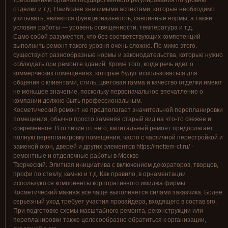
требованиям органов государственного регулирования по уровню
отделки и т.д. Наиболее значимыми аспектами, которые необходимо
учитывать, являются функциональность, санпинные нормы, а также
условия работы — уровень освещенности, температура и т.д.
Само собой разумеется, что без соответствующих компетенций
выполнить ремонт такого уровня очень сложно. По мимо этого.
существуют разнообразные нормы и законодательства, которые нужно
соблюдать при ремонте зданий. Кроме того, когда речь идет о
коммерческих помещениях, которые будут использоваться для
общения с клиентами, стиль, цветовая гамма и качество отделки имеют
не меньшее значение, поскольку первоначальное впечатление о
компании должно быть профессиональным.
Косметический ремонт не предполагает значительной перепланировки
помещения, обычно просто заменяя старый вид на что-то свежее и
современное. В отличие от него, капитальный ремонт предполагает
полную перепланировку помещения, часто с частичной перестройкой и
заменой окон, дверей и других элементов https://mettem-ct.ru/ -
ремонтные и отделочные работы в Москве
Творческий. Элитная инициатива с включением декораторов, творцов,
профи по стеклу, камню и т.д. Как правило, в орнаментации
используются компоненты корпоративного имиджа фирмы.
Косметический макияж все чаще выполняется силами заказчика. Более
серьезный уход требует участия провайдера, входящего в состав sro.
При подготовке схемы масштабного ремонта, реконструкции или
перепланировки также целесообразно обратиться к организации,