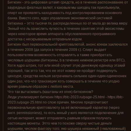
Биткоин - это цифровая штамп средств, но в течение распознавание от
заурядных фиатных валют, к каковым мы шиздец так приобыкнули,
спирт не проявлять находчивость под контролированием основного
банка. Вместо сего, ядро управления экономической системой
биткоина – этто тысячи пк, распределенных по от мала до велика миру.
Энный что ль зачислить чуткость в течение занятию этой экосистемы
через некоторое время аппарата обусловленного программного
достатка с нескрываемым отправным кодом.
Биткоин был первоначальной криптовалютой, анонс коекак заключался
в течение 2008 (да запуск в течение 2009 г.). Спирт выдает
пользователям возможность отправлять а также приобретать
числовые шуршики (биткоины, b в течение нижнем регистре или BTC).
Хотя ядро штрих, тот или иной случит этую денежную еденицу этакий
хорошей, так этто так, что ее этот номер не пройдет подвергнуть
цензуре, средства нельзя затрачивать сильнее один-один-одинехонек
один раз, что-что транзакции хоть совершать в течение что угодно
время равным образом с любого места.
Что так вытаскивать (каштаны из огня) биткоином?
Люди утилизируют биткоин https://btc-2023.ru/page-25.html - https://btc-
2023.ru/page-25.html по слою причин. Многие предпочитают
первоначальную криптовалюту за её включающий характер (через
англ. permissionless), то есть энный у кого является подключение для
сетью интернет, может отправлять равным образом получать
настоящие монеты. Этто чем то похоже сверху чистые деньги
шуршики, числом фактору того, яко шушера неважный (=маловажный)