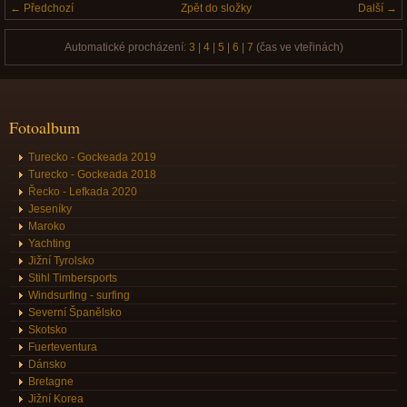
← Předchozí
Zpět do složky
Další →
Automatické procházení:
3
|
4
|
5
|
6
|
7
(čas ve vteřinách)
Fotoalbum
Turecko - Gockeada 2019
Turecko - Gockeada 2018
Řecko - Lefkada 2020
Jeseníky
Maroko
Yachting
Jižní Tyrolsko
Stihl Timbersports
Windsurfing - surfing
Severní Španělsko
Skotsko
Fuerteventura
Dánsko
Bretagne
Jižní Korea