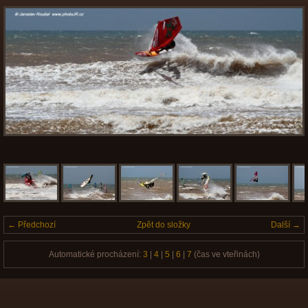
← Předchozí
Zpět do složky
Další →
Automatické procházení:
3
|
4
|
5
|
6
|
7
(čas ve vteřinách)