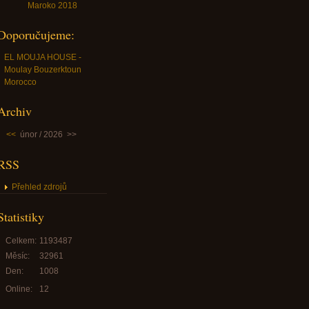
Maroko 2018
Doporučujeme:
EL MOUJA HOUSE -
Moulay Bouzerktoun
Morocco
Archiv
<<
únor / 2026
>>
RSS
Přehled zdrojů
Statistiky
Celkem:
1193487
Měsíc:
32961
Den:
1008
Online:
12