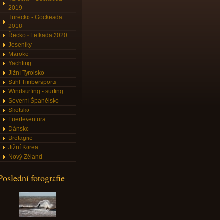
2019
Turecko - Gockeada
2018
Řecko - Lefkada 2020
Jeseníky
Maroko
Yachting
Jižní Tyrolsko
Stihl Timbersports
Windsurfing - surfing
Severní Španělsko
Skotsko
Fuerteventura
Dánsko
Bretagne
Jižní Korea
Nový Zéland
Poslední fotografie