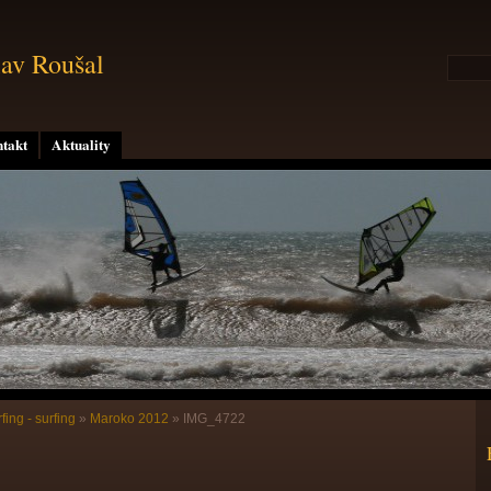
lav Roušal
takt
Aktuality
ing - surfing
»
Maroko 2012
»
IMG_4722