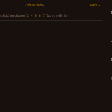
Zpět do složky
Další →
matické procházení:
3
|
4
|
5
|
6
|
7
(čas ve vteřinách)