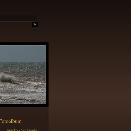
Fotoalbum
Turecko - Gockeada