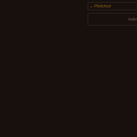
← Předchozí
Auto