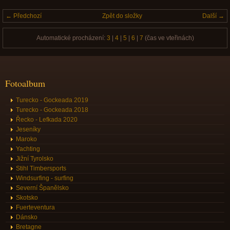
← Předchozí
Zpět do složky
Další →
Automatické procházení:
3
|
4
|
5
|
6
|
7
(čas ve vteřinách)
Fotoalbum
Turecko - Gockeada 2019
Turecko - Gockeada 2018
Řecko - Lefkada 2020
Jeseníky
Maroko
Yachting
Jižní Tyrolsko
Stihl Timbersports
Windsurfing - surfing
Severní Španělsko
Skotsko
Fuerteventura
Dánsko
Bretagne