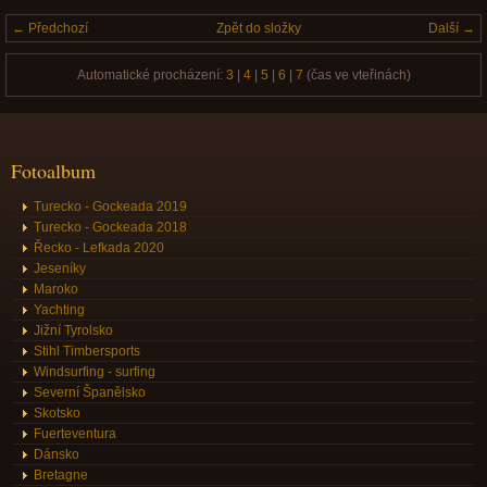
← Předchozí
Zpět do složky
Další →
Automatické procházení:
3
|
4
|
5
|
6
|
7
(čas ve vteřinách)
Fotoalbum
Turecko - Gockeada 2019
Turecko - Gockeada 2018
Řecko - Lefkada 2020
Jeseníky
Maroko
Yachting
Jižní Tyrolsko
Stihl Timbersports
Windsurfing - surfing
Severní Španělsko
Skotsko
Fuerteventura
Dánsko
Bretagne