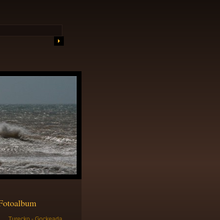
Fotoalbum
Turecko - Gockeada