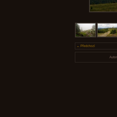
← Předchozí
Auto