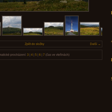
Zpět do složky
Další →
matické procházení:
3
|
4
|
5
|
6
|
7
(čas ve vteřinách)