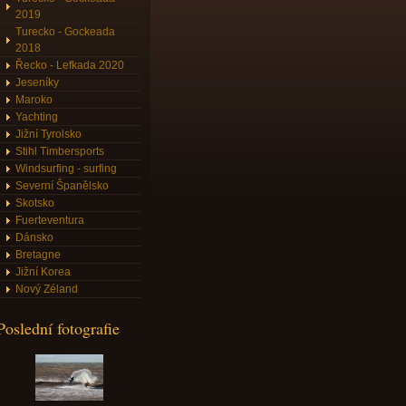
2019
Turecko - Gockeada
2018
Řecko - Lefkada 2020
Jeseníky
Maroko
Yachting
Jižní Tyrolsko
Stihl Timbersports
Windsurfing - surfing
Severní Španělsko
Skotsko
Fuerteventura
Dánsko
Bretagne
Jižní Korea
Nový Zéland
Poslední fotografie