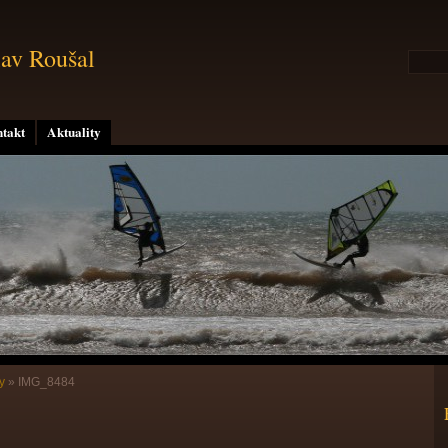
lav Roušal
takt
Aktuality
y
»
IMG_8484