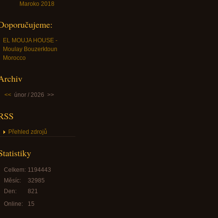
Maroko 2018
Doporučujeme:
EL MOUJA HOUSE -
Moulay Bouzerktoun
Morocco
Archiv
<<
únor / 2026
>>
RSS
Přehled zdrojů
Statistiky
Celkem:
1194443
Měsíc:
32985
Den:
821
Online:
15