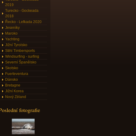
2019
Turecko - Gockeada
2018
Řecko - Lefkada 2020
Jeseníky
Maroko
Yachting
Jižní Tyrolsko
Stihl Timbersports
Windsurfing - surfing
Severní Španělsko
Skotsko
Fuerteventura
Dánsko
Bretagne
Jižní Korea
Nový Zéland
Poslední fotografie