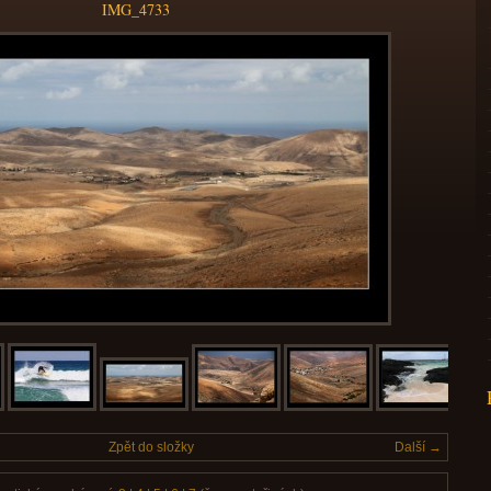
IMG_4733
Zpět do složky
Další →