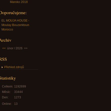
Maroko 2018
Doporučujeme:
EL MOUJA HOUSE -
Moulay Bouzerktoun
Morocco
Archiv
<<
únor / 2026
>>
RSS
Přehled zdrojů
Statistiky
Celkem:
1192699
Měsíc:
33444
Den:
1273
Online:
13