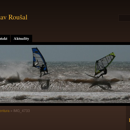
lav Roušal
takt
Aktuality
entura
»
IMG_4733