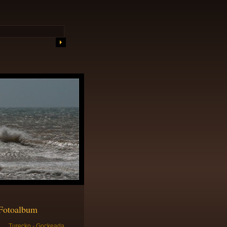
Fotoalbum
Turecko - Gockeada